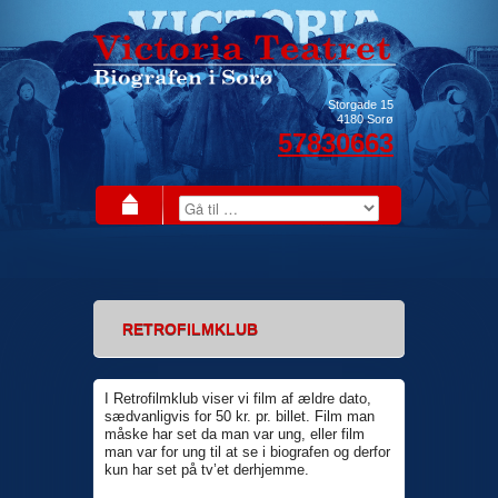
Storgade 15
4180
Sorø
57830663
RETROFILMKLUB
I Retrofilmklub viser vi film af ældre dato,
sædvanligvis for 50 kr. pr. billet. Film man
måske har set da man var ung, eller film
man var for ung til at se i biografen og derfor
kun har set på tv’et derhjemme.