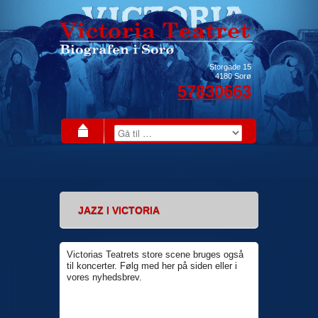
Storgade 15
4180
Sorø
57830663
JAZZ I VICTORIA
Victorias Teatrets store scene bruges også
til koncerter. Følg med her på siden eller i
vores nyhedsbrev.