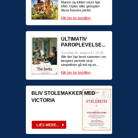
Manon og kilden vises lige
efter. Oplev eller genoplev
disse franske perler.
Klik her for bestilling
ULTIMATIV
PAROPLEVELSE...
Torsdag 20. august kl. 18:00
Alle der har levet sammen i en
længere periode skal
simpelthen gå ind og se...
Klik her for bestilling
BLIV STOLEMAKKER MED
VICTORIA