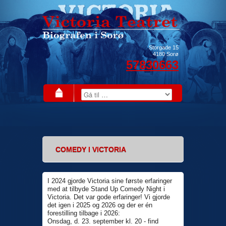
Storgade 15
4180
Sorø
57830663
COMEDY I VICTORIA
I 2024 gjorde Victoria sine første erfaringer
med at tilbyde Stand Up Comedy Night i
Victoria. Det var gode erfaringer! Vi gjorde
det igen i 2025 og 2026 og der er én
forestilling tilbage i 2026:
Onsdag, d. 23. september kl. 20 - find