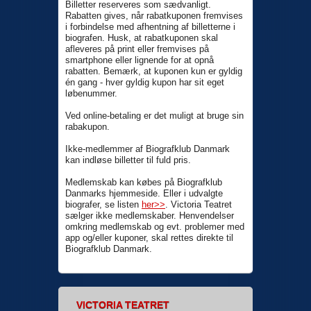
Billetter reserveres som sædvanligt.
Rabatten gives, når rabatkuponen fremvises
i forbindelse med afhentning af billetterne i
biografen. Husk, at rabatkuponen skal
afleveres på print eller fremvises på
smartphone eller lignende for at opnå
rabatten. Bemærk, at kuponen kun er gyldig
én gang - hver gyldig kupon har sit eget
løbenummer.
Ved online-betaling er det muligt at bruge sin
rabakupon.
Ikke-medlemmer af Biografklub Danmark
kan indløse billetter til fuld pris.
Medlemskab kan købes på Biografklub
Danmarks hjemmeside. Eller i udvalgte
biografer, se listen
her>>
. Victoria Teatret
sælger ikke medlemskaber. Henvendelser
omkring medlemskab og evt. problemer med
app og/eller kuponer, skal rettes direkte til
Biografklub Danmark.
VICTORIA TEATRET