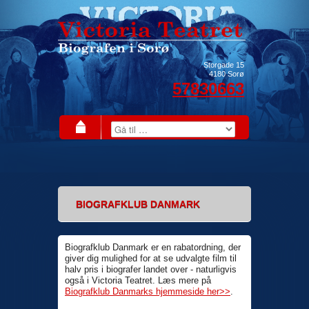
Storgade 15
4180
Sorø
57830663
BIOGRAFKLUB DANMARK
Biografklub Danmark er en rabatordning, der
giver dig mulighed for at se udvalgte film til
halv pris i biografer landet over - naturligvis
også i Victoria Teatret. Læs mere på
Biografklub Danmarks hjemmeside her>>
.