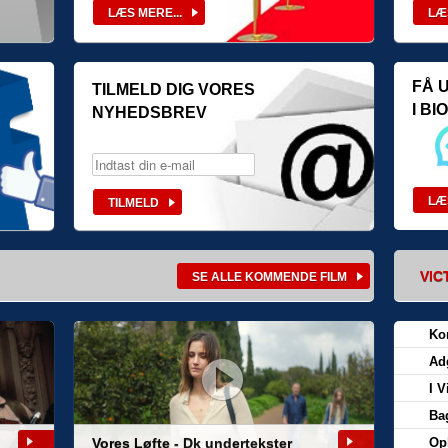
FÅ 
TILMELD DIG VORES
I B
NYHEDSBREV
VIC
Ko
Ad
I V
Bag
Vores Løfte - Dk undertekster
Op