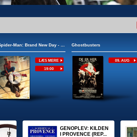
Spider-Man: Brand New Day - 2D
Ghostbusters
GENOPLEV: KILDEN
I PROVENCE (REP...