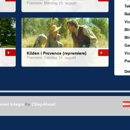
Premiere: Mandag 10. august
Te
Re
Vi
Bl
Bl
Ga
Kilden i Provence (repremiere)
Vi
Premiere: Søndag 16. august
Pe
Det
temet Integra
fra
1StepAhead
n