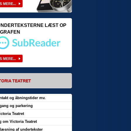
UNDERTEKSTERNE LÆST OP
IOGRAFEN
TORIA TEATRET
ntakt og åbningstider mv.
gang og parkering
ictoria Teatret
 om Victoria Teatret
læsning af undertekster