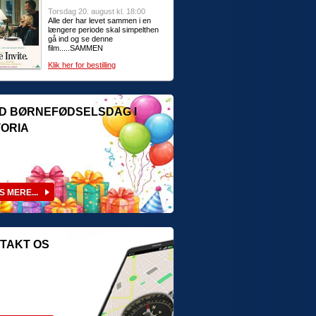
Torsdag 20. august kl. 18:00
Alle der har levet sammen i en
længere periode skal simpelthen
gå ind og se denne
film.....SAMMEN
Klik her for bestilling
D BØRNEFØDSELSDAG I
TORIA
TAKT OS