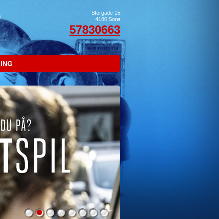
Storgade 15
4180
Sorø
57830663
LING