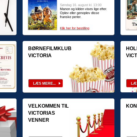
Søndag 16. august kl. 13:00
Manon og kilden vises lige efter.
Oplev eller genoplev disse
franske perler.
Klik her for bestilling
BØRNEFILMKLUB
HOL
VICTORIA
VIC
VELKOMMEN TIL
KON
VICTORIAS
VENNER