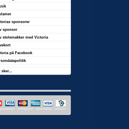
knik
klamer
ctorias sponsorer
iv sponsor
iv stolemakker med Victoria
vekort
ctoria på Facebook
rsondatapolitik
 sker...
yhedsbrev
betingelser
persondata
cookies