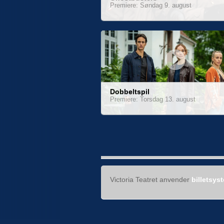
Premiere: Søndag 9. august
Dobbeltspil
Premiere: Torsdag 13. august
Victoria Teatret anvender
billetsys