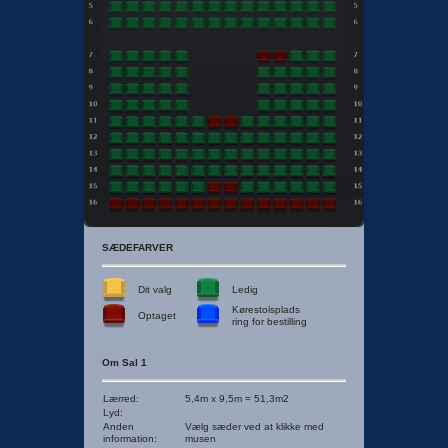
SÆDEFARVER
Dit valg
Ledig
Kørestolsplads
Optaget
ring for bestilling
Om Sal 1
Lærred
:
5,4m x 9,5m = 51,3m2
Lyd
:
Anden
Vælg sæder ved at klikke med
information
:
musen