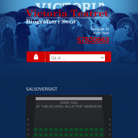
Storgade 15
4180
Sorø
57830663
SALSOVERSIGT
START VED,
AT "VÆLGE ANTAL BILLETTER" NEDENFOR.