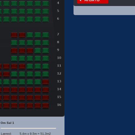
Om Sal 1
Lærred
:
5,4m x 9,5m = 51,3m2