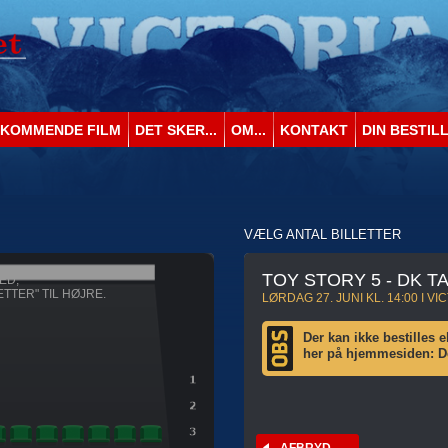
KOMMENDE FILM
DET SKER...
OM...
KONTAKT
DIN BESTIL
VÆLG ANTAL BILLETTER
TOY STORY 5 - DK T
ED,
ETTER" TIL HØJRE.
LØRDAG 27. JUNI KL. 14:00 I V
Der kan ikke bestilles el
her på hjemmesiden: Den
AFBRYD