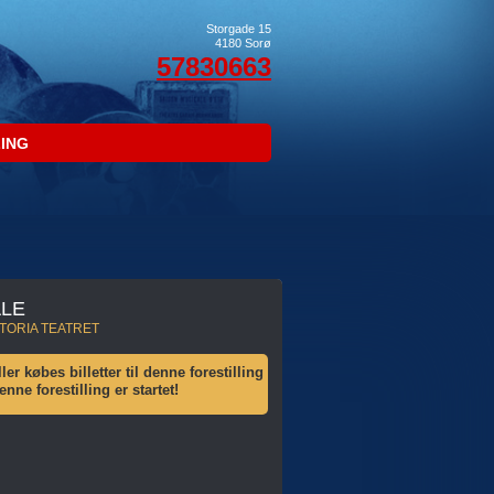
Storgade 15
4180
Sorø
57830663
LING
ALE
ICTORIA TEATRET
ler købes billetter til denne forestilling
ne forestilling er startet!