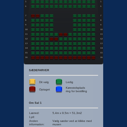
SÆDEFARVER
Dit valg
Ledig
Kørestolsplads
Optaget
ring for bestilling
Om Sal 1
Lærred
:
5,4m x 9,5m = 51,3m2
Lyd
:
Anden
Vælg sæder ved at klikke med
information
:
musen