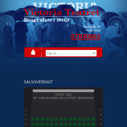
Storgade 15
4180
Sorø
57830663
SALSOVERSIGT
START VED,
AT "VÆLGE ANTAL BILLETTER" NEDENFOR.