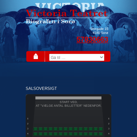
Storgade 15
4180
Sorø
57830663
SALSOVERSIGT
START VED,
AT "VÆLGE ANTAL BILLETTER" NEDENFOR.