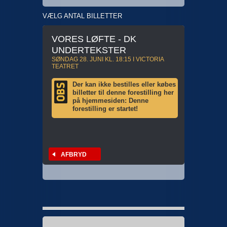
VÆLG ANTAL BILLETTER
VORES LØFTE - DK
UNDERTEKSTER
SØNDAG 28. JUNI KL. 18:15 I VICTORIA
TEATRET
Der kan ikke bestilles eller købes
billetter til denne forestilling her
på hjemmesiden: Denne
forestilling er startet!
AFBRYD