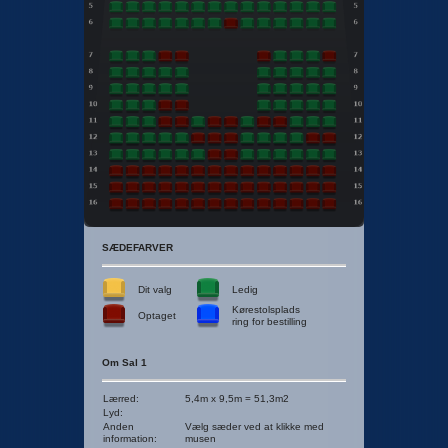
SÆDEFARVER
Dit valg
Ledig
Kørestolsplads
Optaget
ring for bestilling
Om Sal 1
Lærred
:
5,4m x 9,5m = 51,3m2
Lyd
:
Anden
Vælg sæder ved at klikke med
information
:
musen