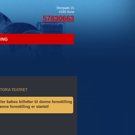
Storgade 15
4180
Sorø
57830663
LING
ICTORIA TEATRET
ler købes billetter til denne forestilling
ne forestilling er startet!