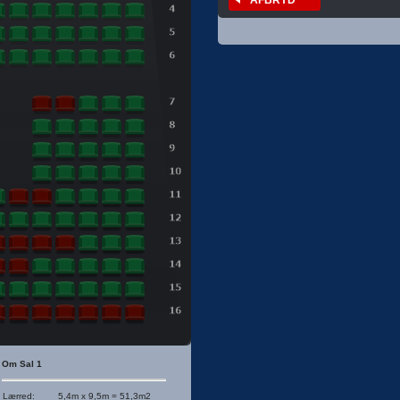
Om Sal 1
Lærred
:
5,4m x 9,5m = 51,3m2