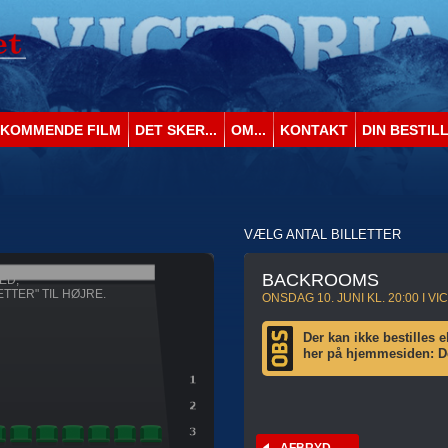
KOMMENDE FILM
DET SKER...
OM...
KONTAKT
DIN BESTIL
VÆLG ANTAL BILLETTER
BACKROOMS
ED,
ETTER" TIL HØJRE.
ONSDAG 10. JUNI KL. 20:00 I V
Der kan ikke bestilles el
her på hjemmesiden: Den
AFBRYD