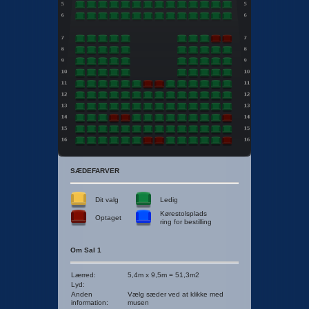
SÆDEFARVER
Dit valg
Ledig
Kørestolsplads
Optaget
ring for bestilling
Om Sal 1
Lærred
:
5,4m x 9,5m = 51,3m2
Lyd
:
Anden
Vælg sæder ved at klikke med
information
:
musen