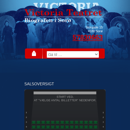
Storgade 15
4180
Sorø
57830663
SALSOVERSIGT
START VED,
AT "VÆLGE ANTAL BILLETTER" NEDENFOR.