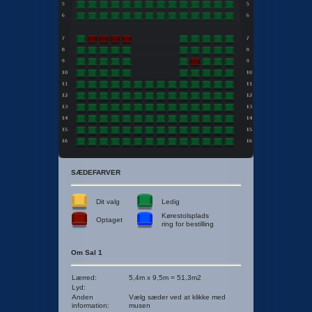
SÆDEFARVER
Dit valg
Ledig
Kørestolsplads
Optaget
ring for bestilling
Om Sal 1
Lærred
:
5,4m x 9,5m = 51,3m2
Lyd
:
Anden
Vælg sæder ved at klikke med
information
:
musen