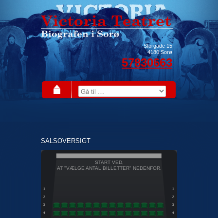
Storgade 15
4180
Sorø
57830663
SALSOVERSIGT
START VED,
AT "VÆLGE ANTAL BILLETTER" NEDENFOR.