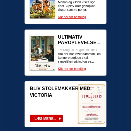
Manon og kilden vises lige
efter. Oplev eller genoplev
disse franske perler.
Klik her for bestilling
ULTIMATIV
PAROPLEVELSE...
Torsdag 20. august kl. 18:00
Alle der har levet sammen i en
længere periode skal
simpelthen gå ind og se...
Klik her for bestilling
BLIV STOLEMAKKER MED
VICTORIA