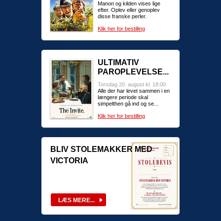
Manon og kilden vises lige
efter. Oplev eller genoplev
disse franske perler.
Klik her for bestilling
ULTIMATIV
PAROPLEVELSE...
Torsdag 20. august kl. 18:00
Alle der har levet sammen i en
længere periode skal
simpelthen gå ind og se...
Klik her for bestilling
BLIV STOLEMAKKER MED
VICTORIA